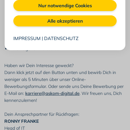
Nur notwendige Cookies
Einen modernen Arbeitsplatz in Wolfsburg
Faire Vergütung
Einen kooperativen Führungsstil
Alle akzeptieren
Internen Wissenstransfer und externe
Weiterbildungsangebote
IMPRESSUM
|
DATENSCHUTZ
Zuschuss zur betrieblichen Altersvorsorge
Einen eigenen Fitnessraum
Haben wir Dein Interesse geweckt?
Dann klick jetzt auf den Button unten und bewirb Dich in
weniger als 5 Minuten über unser Online-
Bewerbungsformular.
Oder sende uns Deine Bewerbung per
E-Mail an:
karriere@askom-digital.de
. Wir freuen uns, Dich
kennenzulernen!
Dein Ansprechpartner für Rückfragen:
RONNY FRANKE
Head of IT