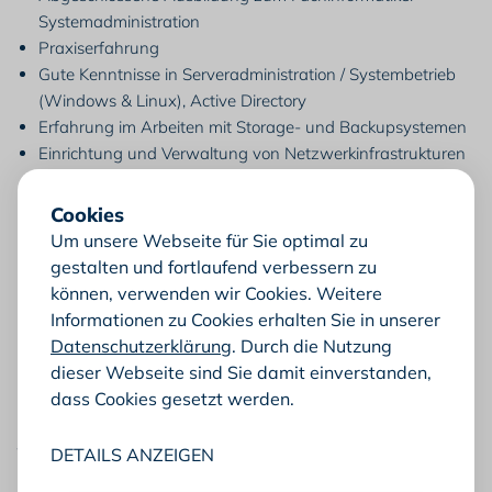
Systemadministration
Praxiserfahrung
Gute Kenntnisse in Serveradministration / Systembetrieb
(Windows & Linux), Active Directory
Erfahrung im Arbeiten mit Storage- und Backupsystemen
Einrichtung und Verwaltung von Netzwerkinfrastrukturen
sowie mobiler Devices
Hohes Qualitätsbewusstsein bei der Inbetriebnahme,
Cookies
Administration und Wartung von Netzwerkkomponenten,
Um unsere Webseite für Sie optimal zu
vorrangig im industriellen Bereich
gestalten und fortlaufend verbessern zu
Tiefergehende Kenntnisse der Netzwerkwelt (Routing &
können, verwenden wir Cookies. Weitere
Switching, VPN, Firewalling sowie IEEE802.11)
Informationen zu Cookies erhalten Sie in unserer
Analytisches Vorgehen sowie eine strukturierte und
Datenschutzerklärung
. Durch die Nutzung
selbstständige Arbeitsweise
dieser Webseite sind Sie damit einverstanden,
Einen gültigen Führerschein der Klasse B
dass Cookies gesetzt werden.
Wir bieten Dir:
DETAILS ANZEIGEN
Flexible Arbeitszeiten