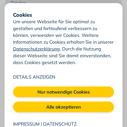
Cookies
Um unsere Webseite für Sie optimal zu
gestalten und fortlaufend verbessern zu
können, verwenden wir Cookies. Weitere
Informationen zu Cookies erhalten Sie in unserer
Datenschutzerklärung
. Durch die Nutzung
dieser Webseite sind Sie damit einverstanden,
dass Cookies gesetzt werden.
Ich interessiere mich für...
DETAILS ANZEIGEN
Softwareentwicklung
Netzwerktechnik
Nur notwendige Cookies
Systemintegration
RFID-Lösungen
Planungsleistungen
Alle akzeptieren
Besuch unserer SmartArea (Showroom)
Prototyping
IMPRESSUM
|
DATENSCHUTZ