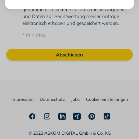
Datenschutzerklärung
Ich habe die
zur Kenntnis
genommen. Ich stimme zu, dass meine Angaben
und Daten zur Beantwortung meiner Anfrage
elektronisch erhoben und gespeichert werden.
* Pflichtfeld
Abschicken
Impressum
Datenschutz
Jobs
Cookie-Einstellungen
Facebook
Instagram
LinkedIn
Xing
Pinterest
TikTok
© 2023 ASKOM DIGITAL GmbH & Co. KG